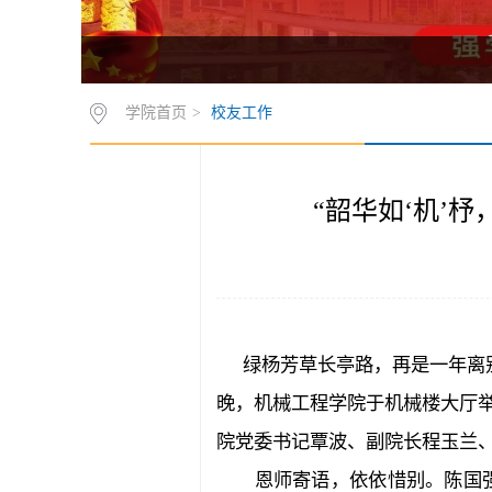
学院首页
>
校友工作
“韶华如‘机’杼
绿杨芳草长亭路，再是一年离
晚，机械工程学院于机械楼大厅举
院党委书记覃波、副院长程玉兰
恩师寄语，依依惜别。陈国