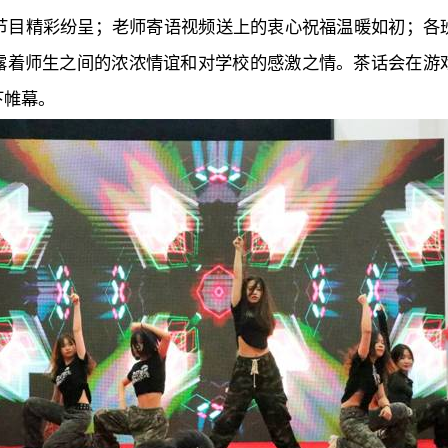
节目精彩纷呈；老师寄语视频送上的衷心祝福温暖如初；各
露着师生之间的浓浓情谊和对学校的感激之情。茶话会在游
下帷幕。