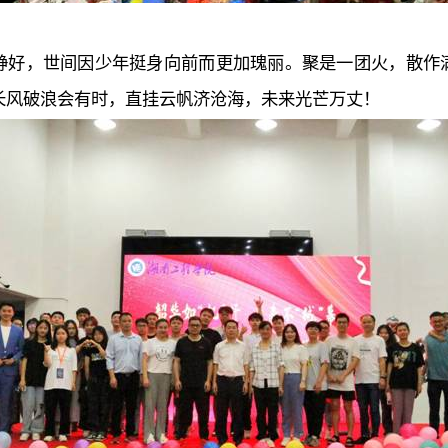
静好，世间因少年挺身向前而更加瑰丽。聚是一团火，散作
长风破浪会有时，直挂云帆济沧海，未来光芒万丈！