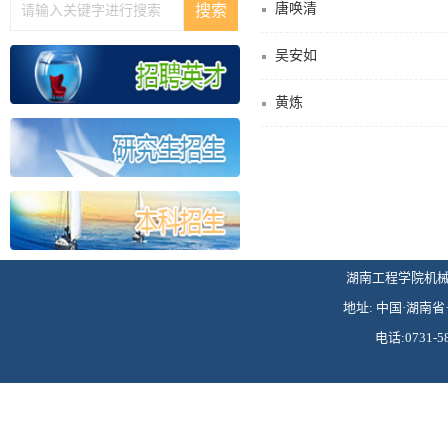
唐唤清
吴安如
黄炼
湖南工程学院机械工程学
地址: 中国·湖南省·
电话:0731-58