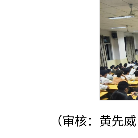
（审核：黄先威