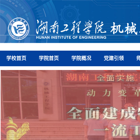
学校首页
学院首页
学院概况
党建引领