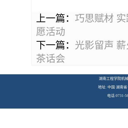
上一篇：
巧思赋材 
愿活动
下一篇：
光影留声 
茶话会
湖南工程学院机械工程学
地址: 中国·湖南省·
电话:0731-58