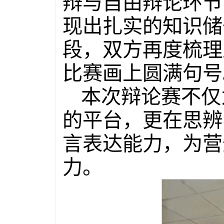
辩与自由辩论环节
现出扎实的知识储
段，双方再度梳理
比赛画上圆满句号
本次辩论赛不仅
的平台，更在思辨
言表达能力，为营
力。