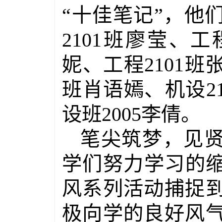
“十佳笔记”，他
2101
班廖莹、工
妮、工程
2101
班
班肖语嫣、机设
2
设班
2005
李倩。
笔尖筑梦，见
学们努力学习的缩
风系列活动捕捉
极向学的良好风