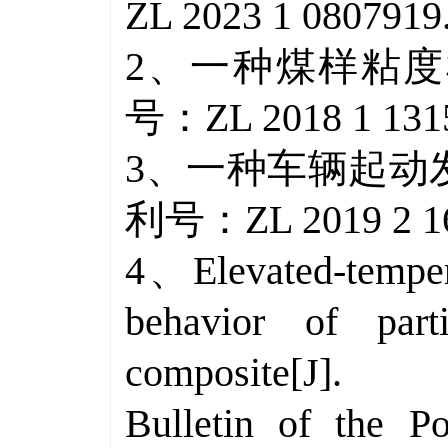
ZL 2023 1 0807919
2、一种煤样粘
号：
ZL 2018 1 131
3、一种车辆起动
利号：
ZL 2019 2 1
4、
Elevated-temper
behavior of part
composite[J].
Bulletin of the P