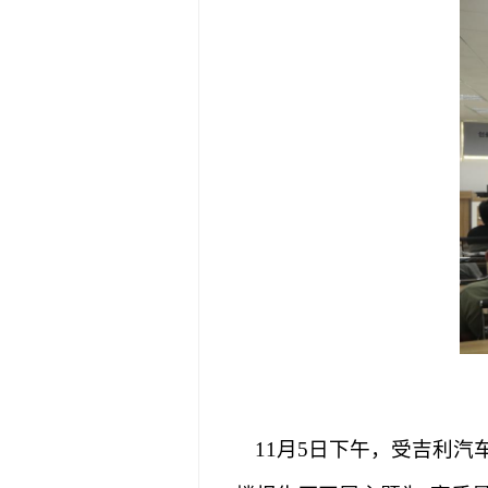
11
月
5
日下午，受吉利汽